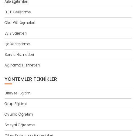
Aile Eğitimleri
B.E.P Geliştirme
Okul Görüşmeleri
Ev Ziyaretleri
İşe Yerleştirme
Servis Hizmetleri
Ağırlama Hizmetleri
YÖNTEMLER TEKNIKLER
Bireysel Eğitim
Grup Eğitimi
Oyunla Öğretim
Sosyal Öğrenme
Dil ve Konuşma Egzersizleri