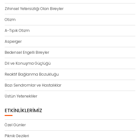
Zihinsel Yetersizliği Olan Bireyler
Otizm
A-Tipik Otizm
Asperger
Bedensel Engelli Bireyler
Dil ve Konuşma Güçlüğü
Reaktif Bağlanma Bozukluğu
Bazı Sendromlar ve Hastalıklar
Üstün Yetenekliler
ETKINLIKLERIMIZ
Özel Günler
Piknik Gezileri