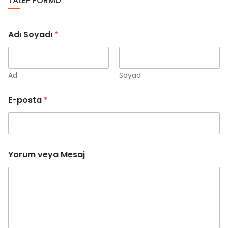
TALEP FORMU
Adı Soyadı
*
Ad
Soyad
E-posta
*
A
Yorum veya Mesaj
d
ı
A
d
ı
S
o
y