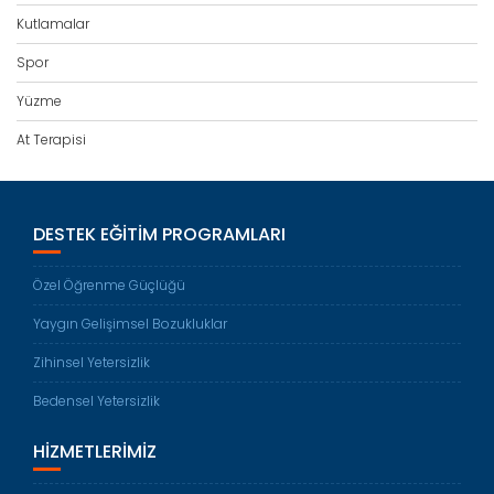
Kutlamalar
Spor
Yüzme
At Terapisi
DESTEK EĞITIM PROGRAMLARI
Özel Öğrenme Güçlüğü
Yaygın Gelişimsel Bozukluklar
Zihinsel Yetersizlik
Bedensel Yetersizlik
HIZMETLERIMIZ