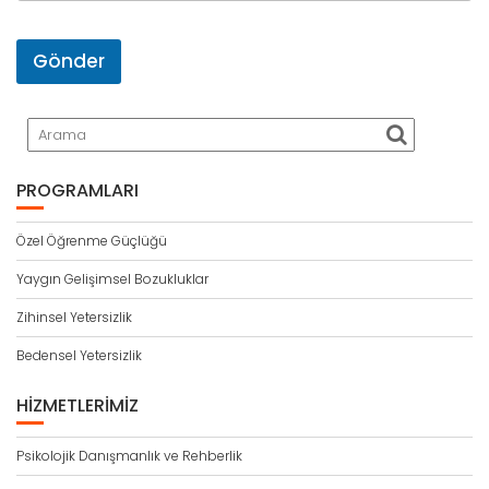
a
d
ı
Gönder
PROGRAMLARI
Özel Öğrenme Güçlüğü
Yaygın Gelişimsel Bozukluklar
Zihinsel Yetersizlik
Bedensel Yetersizlik
HIZMETLERIMIZ
Psikolojik Danışmanlık ve Rehberlik