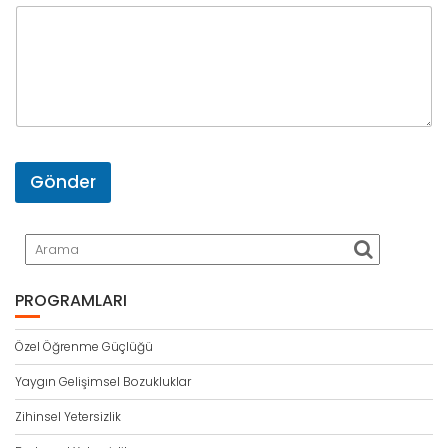
-
p
o
s
t
a
Y
o
r
Gönder
u
m
PROGRAMLARI
Özel Öğrenme Güçlüğü
Yaygın Gelişimsel Bozukluklar
Zihinsel Yetersizlik