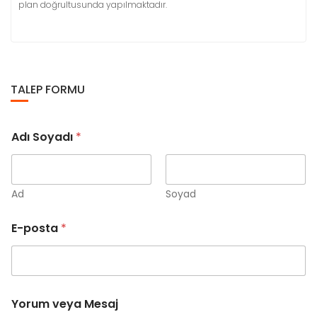
plan doğrultusunda yapılmaktadır.
TALEP FORMU
Adı Soyadı
*
Ad
Soyad
E
E-posta
*
-
p
o
s
t
a
Yorum veya Mesaj
E