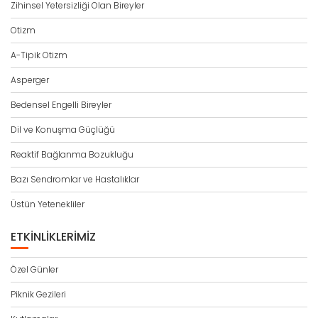
Zihinsel Yetersizliği Olan Bireyler
Otizm
A-Tipik Otizm
Asperger
Bedensel Engelli Bireyler
Dil ve Konuşma Güçlüğü
Reaktif Bağlanma Bozukluğu
Bazı Sendromlar ve Hastalıklar
Üstün Yetenekliler
ETKINLIKLERIMIZ
Özel Günler
Piknik Gezileri