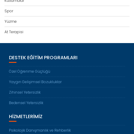
Kutlamalar
Spor
Yüzme
At Terapisi
DESTEK EĞITIM PROGRAMLARI
Özel Öğrenme Güçlüğü
Yaygın Gelişimsel Bozukluklar
Zihinsel Yetersizlik
Bedensel Yetersizlik
HIZMETLERIMIZ
Psikolojik Danışmanlık ve Rehberlik