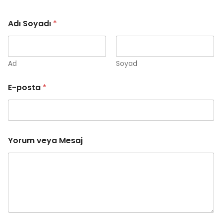
A
Adı Soyadı
*
d
ı
E
-
p
Ad
Soyad
o
s
E-posta
*
t
a
Y
o
r
u
Yorum veya Mesaj
m