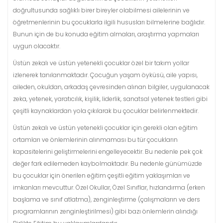
doğrultusunda sağlıklı birer bireyler olabilmesi ailelerinin ve
öğretmenlerinin bu çocuklarla ilgili hususları bilmelerine bağlıdır.
Bunun için de bu konuda eğitim almaları, araştırma yapmaları
uygun olacaktır.
Üstün zekalı ve üstün yetenekli çocuklar özel bir takım yollar
izlenerek tanılanmaktadır. Çocuğun yaşam öyküsü, aile yapısı,
aileden, okuldan, arkadaş çevresinden alınan bilgiler, uygulanacak
zeka, yetenek, yaratıcılık, kişilik, liderlik, sanatsal yetenek testleri gibi
çeşitli kaynaklardan yola çıkılarak bu çocuklar belirlenmektedir.
Üstün zekalı ve üstün yetenekli çocuklar için gerekli olan eğitim
ortamları ve önlemlerinin alınmaması bu tür çocukların
kapasitelerini geliştirmelerini engelleyecektir. Bu nedenle pek çok
değer fark edilemeden kaybolmaktadır. Bu nedenle günümüzde
bu çocuklar için önerilen eğitim çeşitli eğitim yaklaşımları ve
imkanları mevcuttur. Özel Okullar, Özel Sınıflar, hızlandırma (erken
başlama ve sınıf atlatma), zenginleştirme (çalışmaların ve ders
programlarının zenginleştirilmesi) gibi bazı önlemlerin alındığı