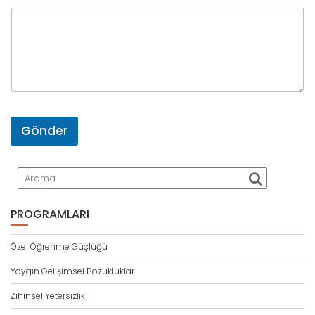
s
t
a
Gönder
PROGRAMLARI
Özel Öğrenme Güçlüğü
Yaygın Gelişimsel Bozukluklar
Zihinsel Yetersizlik