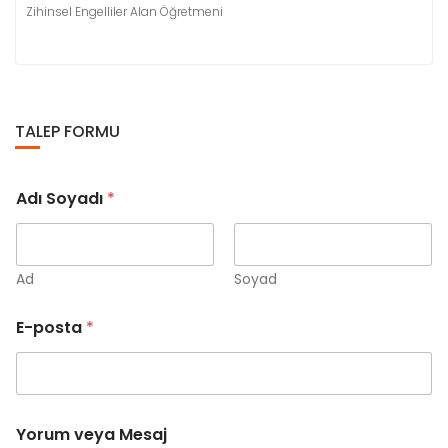
Zihinsel Engelliler Alan Öğretmeni
TALEP FORMU
Y
Adı Soyadı
*
o
r
u
m
Y
Ad
Soyad
o
r
E-posta
*
u
m
E
-
p
o
Yorum veya Mesaj